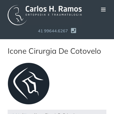
Ir
para
o
conteúdo
41 99644.6267
Icone Cirurgia De Cotovelo