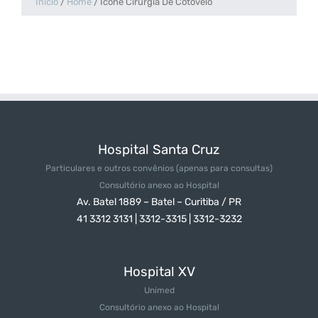
Início
/
Home
/
Icone Cirurgia De Cotovelo
Hospital Santa Cruz
Particulares e outros convênios
(apenas para consultas)
Consultório anexo ao Hospital
Av. Batel 1889 – Batel – Curitiba / PR
41 3312 3131 | 3312-3315 | 3312-3232
Hospital XV
Unimed
Consultório anexo ao Hospital