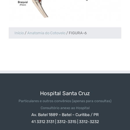
Início
/
Anatomia do Cotovelo
/
FIGURA-6
Hospital Santa Cruz
Particulares e outros convênios
(apenas para consultas)
Consultório anexo ao Hospital
Av. Batel 1889 – Batel – Curitiba / PR
41 3312 3131 | 3312-3315 | 3312-3232