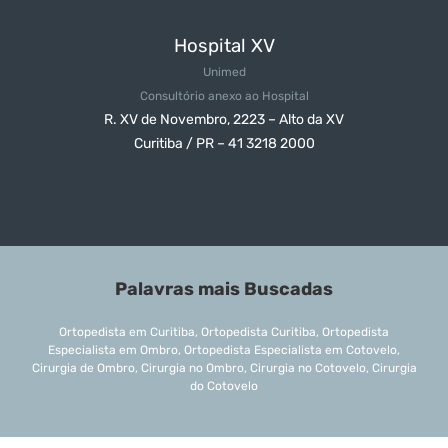
Hospital XV
Unimed
Consultório anexo ao Hospital
R. XV de Novembro, 2223 – Alto da XV
Curitiba / PR – 41 3218 2000
Palavras mais Buscadas
Ortopedista em Curitiba, Ortopedista Curitiba, Ortopedista
Especialista em Ombro, Ortopedista Especialista em Cotovelo,
Cirurgia de Ombro, Cirurgia no Ombro, Cirurgia no Cotovelo, Cirurgia
do Cotovelo