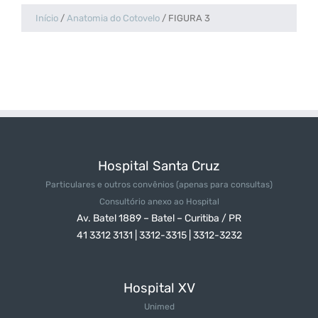
Início
/
Anatomia do Cotovelo
/
FIGURA 3
Hospital Santa Cruz
Particulares e outros convênios
(apenas para consultas)
Consultório anexo ao Hospital
Av. Batel 1889 – Batel – Curitiba / PR
41 3312 3131 | 3312-3315 | 3312-3232
Hospital XV
Unimed