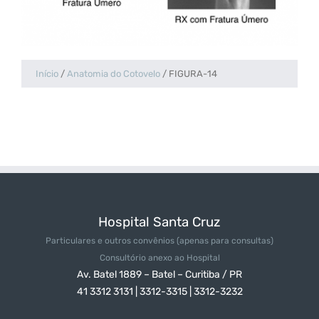
Início
/
Anatomia do Cotovelo
/
FIGURA-14
Hospital Santa Cruz
Particulares e outros convênios
(apenas para consultas)
Consultório anexo ao Hospital
Av. Batel 1889 – Batel – Curitiba / PR
41 3312 3131 | 3312-3315 | 3312-3232