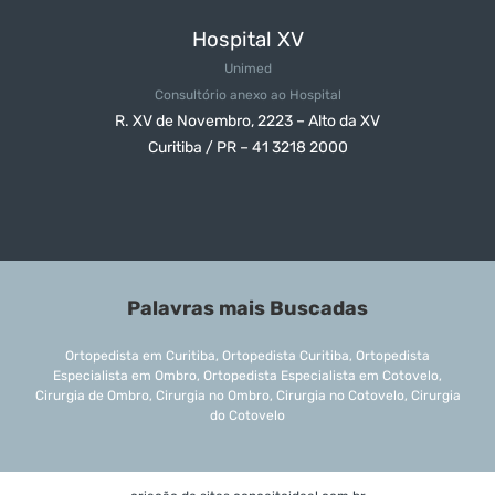
Hospital XV
Unimed
Consultório anexo ao Hospital
R. XV de Novembro, 2223 – Alto da XV
Curitiba / PR – 41 3218 2000
Palavras mais Buscadas
Ortopedista em Curitiba, Ortopedista Curitiba, Ortopedista
Especialista em Ombro, Ortopedista Especialista em Cotovelo,
Cirurgia de Ombro, Cirurgia no Ombro, Cirurgia no Cotovelo, Cirurgia
do Cotovelo